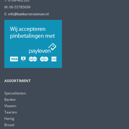
T: 0168-402520
M: 06-55785699
E:
info@bakkerstrootman.nl
ASSORTIMENT
Specialiteiten
Banket
Vlaaien
Taarten
Hartig
Brood