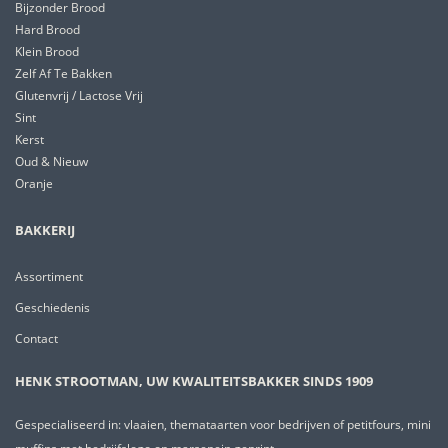
Bijzonder Brood
Hard Brood
Klein Brood
Zelf Af Te Bakken
Glutenvrij / Lactose Vrij
Sint
Kerst
Oud & Nieuw
Oranje
BAKKERIJ
Assortiment
Geschiedenis
Contact
HENK STROOTMAN, UW KWALITEITSBAKKER SINDS 1909
Gespecialiseerd in: vlaaien, themataarten voor bedrijven of petitfours, mini