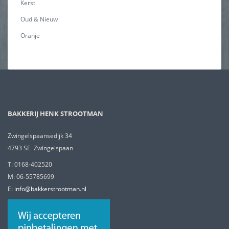
Kerst
Oud & Nieuw
Oranje
BAKKERIJ HENK STROOTMAN
Zwingelspaansedijk 34
4793 SE Zwingelspaan
T: 0168-402520
M: 06-55785699
E:
info@bakkerstrootman.nl