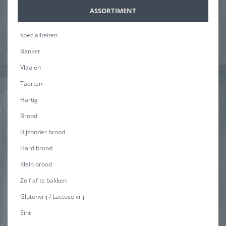
ASSORTIMENT
specialiteiten
Banket
Vlaaien
Taarten
Hartig
Brood
Bijzonder brood
Hard brood
Klein brood
Zelf af te bakken
Glutenvrij / Lactose vrij
Sint