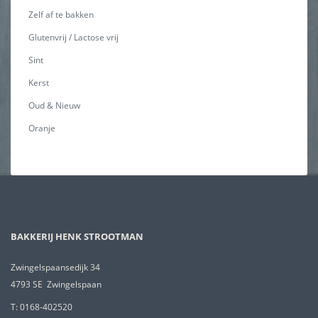
Zelf af te bakken
Glutenvrij / Lactose vrij
Sint
Kerst
Oud & Nieuw
Oranje
BAKKERIJ HENK STROOTMAN
Zwingelspaansedijk 34
4793 SE Zwingelspaan
T: 0168-402520