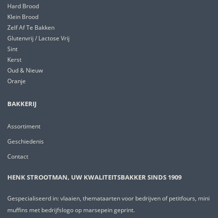
Hard Brood
Klein Brood
Zelf Af Te Bakken
Glutenvrij / Lactose Vrij
Sint
Kerst
Oud & Nieuw
Oranje
BAKKERIJ
Assortiment
Geschiedenis
Contact
HENK STROOTMAN, UW KWALITEITSBAKKER SINDS 1909
Gespecialiseerd in: vlaaien, themataarten voor bedrijven of petitfours, mini
muffins met bedrijfslogo op marsepein geprint.