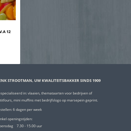
.A 12
ENK STROOTMAN, UW KWALITEITSBAKKER SINDS 1909
specialiseerd in: vlaaien, themataarten voor bedrijven of
titfours, mini muffins met bedrijfslogo op marsepein geprint.
stellen: 6 dagen per week
nkel openingstijden:
oensdag
7.30 - 15.00 uur