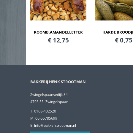
ROOMB.AMANDELLETTER
HARDE BROODJE
€ 12,75
€ 0,75
BAKKERIJ HENK STROOTMAN
Zwingelspaansedijk 34
4793 SE Zwingelspaan
T: 0168-402520
M: 06-55785699
E:
info@bakkerstrootman.nl