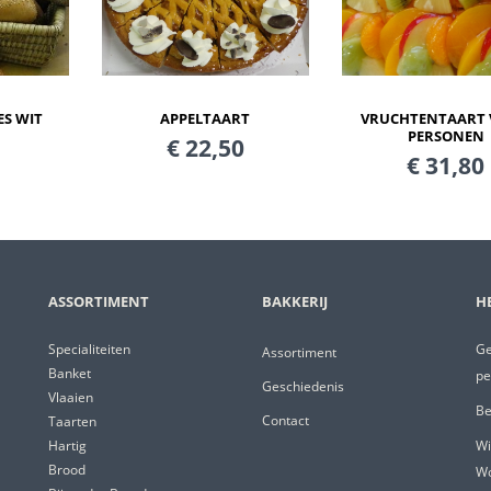
APPELTAART
S WIT
VRUCHTENTAART V
PERSONEN
€ 22,50
€ 31,80
ASSORTIMENT
BAKKERIJ
H
Specialiteiten
Ge
Assortiment
Banket
pe
Geschiedenis
Vlaaien
Be
Contact
Taarten
Hartig
Wi
Brood
W