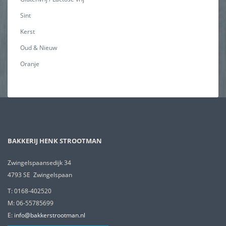
Sint
Kerst
Oud & Nieuw
Oranje
BAKKERIJ HENK STROOTMAN
Zwingelspaansedijk 34
4793 SE Zwingelspaan
T: 0168-402520
M: 06-55785699
E:
info@bakkerstrootman.nl