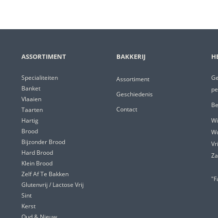
ASSORTIMENT
BAKKERIJ
H
Specialiteiten
Ge
Assortiment
Banket
pe
Geschiedenis
Vlaaien
Be
Contact
Taarten
Hartig
Wi
Brood
W
Bijzonder Brood
Vr
Hard Brood
Za
Klein Brood
Zelf Af Te Bakken
"F
Glutenvrij / Lactose Vrij
Sint
Kerst
Oud & Nieuw