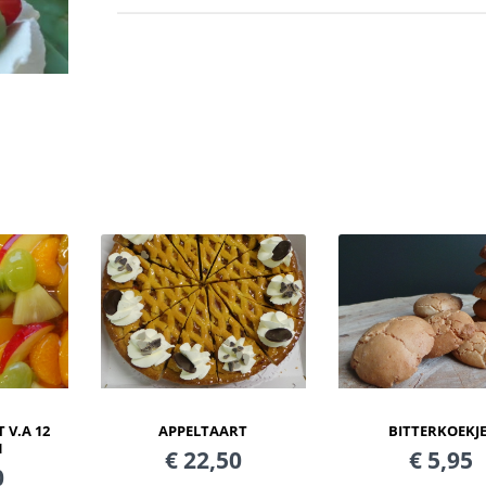
APPELTAART
BITTERKOEKJ
V.A 12
N
€ 22,50
€ 5,95
0