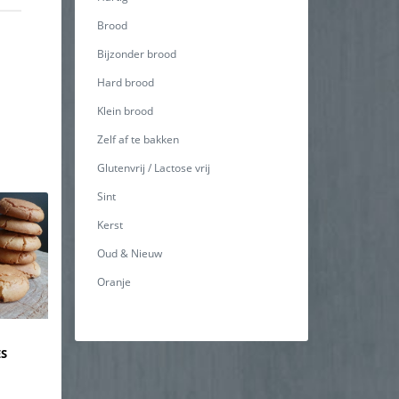
Brood
Bijzonder brood
Hard brood
Klein brood
Zelf af te bakken
Glutenvrij / Lactose vrij
Sint
Kerst
Oud & Nieuw
Oranje
ES