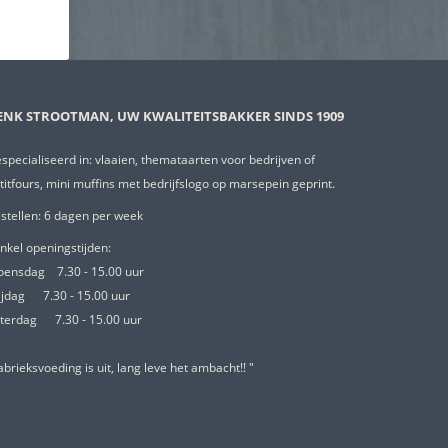
ENK STROOTMAN, UW KWALITEITSBAKKER SINDS 1909
specialiseerd in: vlaaien, themataarten voor bedrijven of
titfours, mini muffins met bedrijfslogo op marsepein geprint.
stellen: 6 dagen per week
nkel openingstijden:
oensdag
7.30 - 15.00 uur
ijdag
7.30 - 15.00 uur
terdag
7.30 - 15.00 uur
abrieksvoeding is uit, lang leve het ambacht!! "